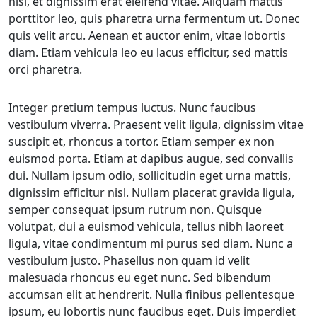
nisl, et dignissim erat eleifend vitae. Aliquam mattis
porttitor leo, quis pharetra urna fermentum ut. Donec
quis velit arcu. Aenean et auctor enim, vitae lobortis
diam. Etiam vehicula leo eu lacus efficitur, sed mattis
orci pharetra.
Integer pretium tempus luctus. Nunc faucibus
vestibulum viverra. Praesent velit ligula, dignissim vitae
suscipit et, rhoncus a tortor. Etiam semper ex non
euismod porta. Etiam at dapibus augue, sed convallis
dui. Nullam ipsum odio, sollicitudin eget urna mattis,
dignissim efficitur nisl. Nullam placerat gravida ligula,
semper consequat ipsum rutrum non. Quisque
volutpat, dui a euismod vehicula, tellus nibh laoreet
ligula, vitae condimentum mi purus sed diam. Nunc a
vestibulum justo. Phasellus non quam id velit
malesuada rhoncus eu eget nunc. Sed bibendum
accumsan elit at hendrerit. Nulla finibus pellentesque
ipsum, eu lobortis nunc faucibus eget. Duis imperdiet